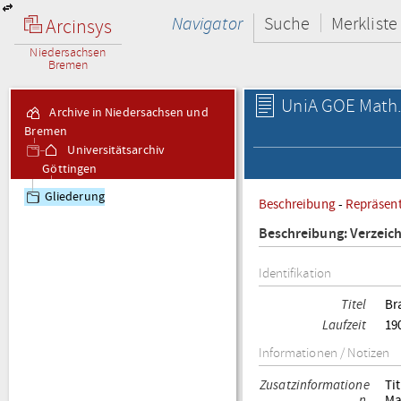
Navigator
Suche
Merkliste
Arcinsys
Niedersachsen
Bremen
UniA GOE Math.-
Archive in Niedersachsen und
Bremen
Universitätsarchiv
Göttingen
Math.-Nat. Pers.
Gliederung
Beschreibung
-
Repräsen
Mathematisch-
Naturwissenschaftliche
Beschreibung: Verzeic
Personalakten
Identifikation
Titel
Br
Laufzeit
19
Informationen / Notizen
Zusatzinformatione
Ti
n
Ma