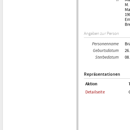
M.
Ma
190
En
Br
Angaben zur Person
Personenname
Br
Geburtsdatum
26
Sterbedatum
08
Repräsentationen
Aktion
Detailseite