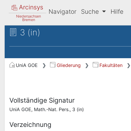
Arcinsys
Navigator
Suche
Hilfe
Niedersachsen
Bremen
3 (in)
UniA GOE
Gliederung
Fakultäten
Vollständige Signatur
UniA GOE, Math.-Nat. Pers., 3 (in)
Verzeichnung