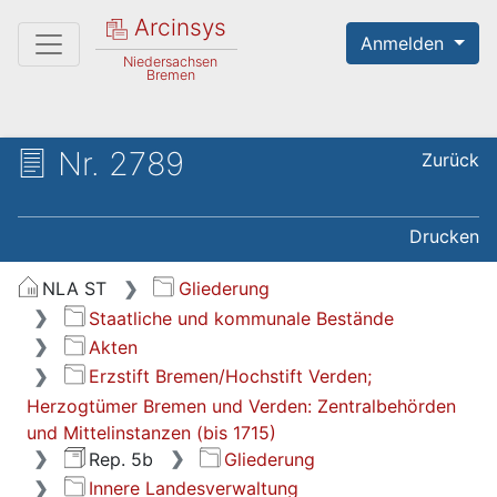
Arcinsys
Anmelden
Niedersachsen
Bremen
Nr. 2789
Zurück
Drucken
NLA ST
Gliederung
Staatliche und kommunale Bestände
Akten
Erzstift Bremen/Hochstift Verden;
Herzogtümer Bremen und Verden: Zentralbehörden
und Mittelinstanzen (bis 1715)
Rep. 5b
Gliederung
Innere Landesverwaltung