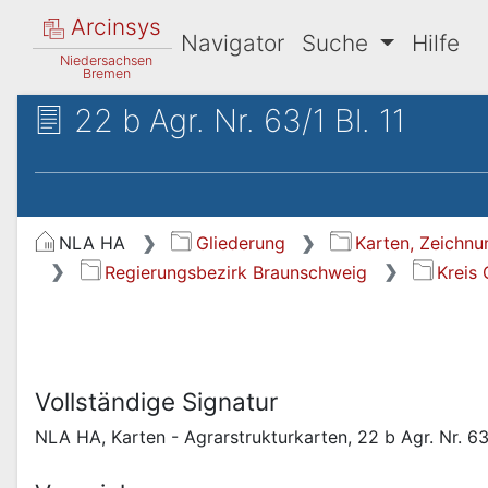
Arcinsys
Navigator
Suche
Hilfe
Niedersachsen
Bremen
22 b Agr. Nr. 63/1 Bl. 11
NLA HA
Gliederung
Karten, Zeichnu
Regierungsbezirk Braunschweig
Kreis
Vollständige Signatur
NLA HA, Karten - Agrarstrukturkarten, 22 b Agr. Nr. 63/