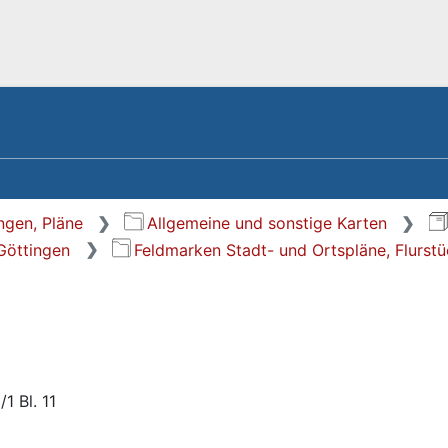
ngen, Pläne
Allgemeine und sonstige Karten
 Göttingen
Feldmarken Stadt- und Ortspläne, Flurst
1 Bl. 11