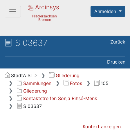
Arcinsys
Anmelden
Niedersachsen
Bremen
S 03637
Zurück
Drucken
StadtA STD
Gliederung
Sammlungen
Fotos
105
Gliederung
Kontaktstreifen Sonja Rihsé-Menk
S 03637
Kontext anzeigen