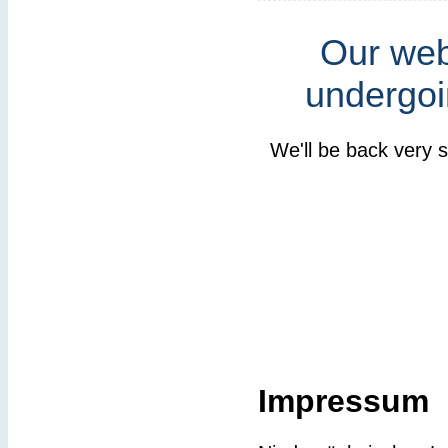
Our webs
undergoi
We'll be back very 
Impressum