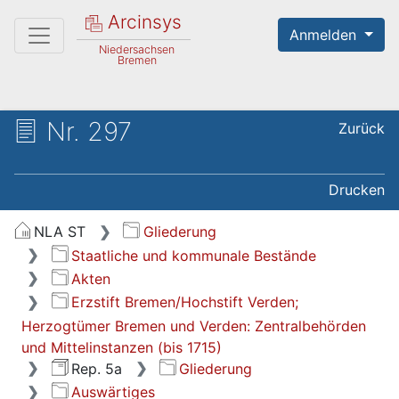
Arcinsys
Anmelden
Niedersachsen
Bremen
Nr. 297
Zurück
Drucken
NLA ST
Gliederung
Staatliche und kommunale Bestände
Akten
Erzstift Bremen/Hochstift Verden;
Herzogtümer Bremen und Verden: Zentralbehörden
und Mittelinstanzen (bis 1715)
Rep. 5a
Gliederung
Auswärtiges