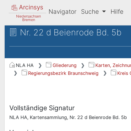
Arcinsys
Navigator
Suche
Hilfe
Niedersachsen
Bremen
Nr. 22 d Beienrode Bd. 5b
NLA HA
Gliederung
Karten, Zeichnu
Regierungsbezirk Braunschweig
Kreis
Vollständige Signatur
NLA HA, Kartensammlung, Nr. 22 d Beienrode Bd. 5b