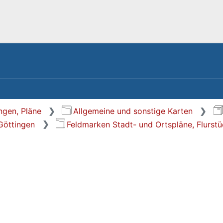
ngen, Pläne
Allgemeine und sonstige Karten
 Göttingen
Feldmarken Stadt- und Ortspläne, Flurst