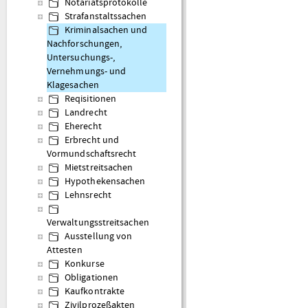
Notariatsprotokolle
Strafanstaltssachen
Kriminalsachen und
Nachforschungen,
Untersuchungs-,
Vernehmungs- und
Klagesachen
Reqisitionen
Landrecht
Eherecht
Erbrecht und
Vormundschaftsrecht
Mietstreitsachen
Hypothekensachen
Lehnsrecht
Verwaltungsstreitsachen
Ausstellung von
Attesten
Konkurse
Obligationen
Kaufkontrakte
Zivilprozeßakten