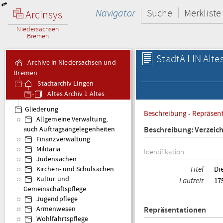
Navigator
Suche
Merkliste
Arcinsys
Niedersachsen
Bremen
StadtA LIN Altes
Archive in Niedersachsen und
Bremen
Stadtarchiv Lingen
Altes Archiv 1 Altes
Archiv 1
Gliederung
Beschreibung
-
Repräsen
Allgemeine Verwaltung,
Beschreibung: Verzeic
auch Auftragsangelegenheiten
Finanzverwaltung
Militaria
Identifikation
Judensachen
Titel
Di
Kirchen- und Schulsachen
Kultur und
Laufzeit
17
Gemeinschaftspflege
Jugendpflege
Armenwesen
Repräsentationen
Wohlfahrtspflege