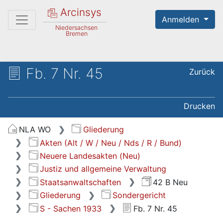
Arcinsys
Anmelden
Niedersachsen
Bremen
Fb. 7 Nr. 45
Zurück
Drucken
NLA WO
Gliederung
Akten (Alt / W / Neu / Nds / R / Bund)
Neuere Landesakten (Neu)
Justiz und allgemeine Verwaltung
Staatsanwaltschaften
42 B Neu
Gliederung
Sondergericht
S - Sachen 1933
Fb. 7 Nr. 45