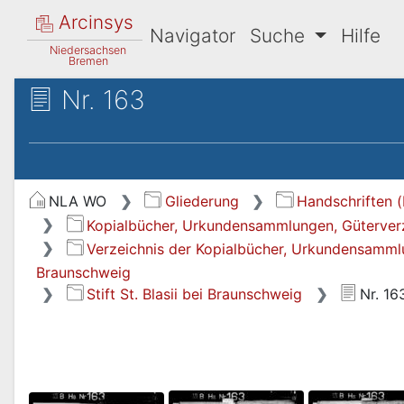
Arcinsys
Navigator
Suche
Hilfe
Niedersachsen
Bremen
Nr. 163
NLA WO
Gliederung
Handschriften (
Kopialbücher, Urkundensammlungen, Güterverze
Verzeichnis der Kopialbücher, Urkundensammlun
Braunschweig
Stift St. Blasii bei Braunschweig
Nr. 16