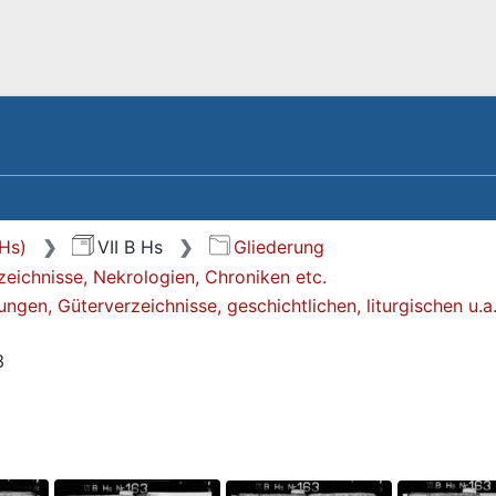
Hs)
VII B Hs
Gliederung
ichnisse, Nekrologien, Chroniken etc.
gen, Güterverzeichnisse, geschichtlichen, liturgischen u.a
3