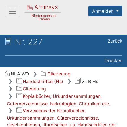
Arcinsys
Anmelden
Niedersachsen
Bremen
Nr. 227
Zurück
Drucken
NLA WO
Gliederung
Handschriften (Hs)
VII B Hs
Gliederung
Kopialbücher, Urkundensammlungen,
Güterverzeichnisse, Nekrologien, Chroniken etc.
Verzeichnis der Kopialbücher,
Urkundensammlungen, Güterverzeichnisse,
geschichtlichen, liturgischen u.a. Handschriften der