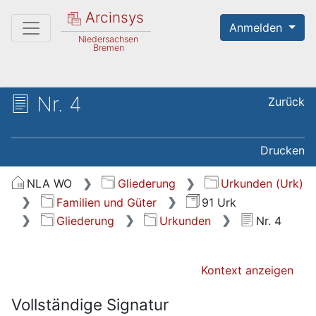
Arcinsys
Anmelden
Niedersachsen
Bremen
Nr. 4
Zurück
Drucken
NLA WO
Gliederung
Urkunden (Urk)
Familien und Güter
91 Urk
Gliederung
Urkunden
Nr. 4
Kontext anzeigen
Vollständige Signatur