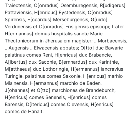
Traiectensis, C[onradus] Osemburegensis, R[udigerus] 
Pattaviensis, H[enricus] Eystedensis, C[onradus] 
Spirensis, E[ccardus] Merseburgensis, G[uido] 
Verdunensis et C[onradus] Frisigensis episcopi; frater 
H[ermannus] domus hospitalis sancte Marie 
Theutonicorum in Jherusalem magister; .. Morbacensis, 
.. Augensis .. Elwacensis abbates; O[tto] duc Bawarie 
palatinus comes Reni, H[enricus] dux Brabancie, 
A[lbertus] dux Saconie, B[ernhardus] dux Karinthie, 
M[atthaeus] duc Lothoringie, H[ermannus] lancravius 
Turingie, palatinus comes Saxonie, H[enricus] marhio 
Misinensis, H[ermannus] marchio de Baden, 
J[ohannes] et O[tto] marchiones de Brandeburch, 
H[enricus] comes Senensis, H[enricus] comes 
Barensis, D[itericus] comes Clevensis, H[enricus] 