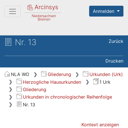
Arcinsys
Anmelden
Niedersachsen
Bremen
Nr. 13
Zurück
Drucken
NLA WO
Gliederung
Urkunden (Urk)
Herzogliche Hausurkunden
1 Urk
Gliederung
Urkunden in chronologischer Reihenfolge
Nr. 13
Kontext anzeigen