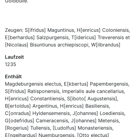
Zeugen: S[ifridus] Maguntinus, H[enricus] Coloniensis, 
E[berhardus] Salzpurgensis, T[idericus] Treverensis et 
[Nicolaus] Bisuntiunus archiepiscopi, W[ilbrandus]
Laufzeit
1235
Enthält
Magdeburgensis electus, E[kbertus] Papembergensis, 
S[ifridus] Ratisponensis, imperialis aule cancellarius, 
H[enricus] Constantiensis, S[iboto[ Augustensis], 
B[ertoldus] Argentinus, H[enricus] Basiliensis, 
C[onradus] Hyldensemensis, J[ohannes] Loediensis, 
G[odefridus] Cameracensis, J[ohannes] Metensis, 
[Rogerius] Tullensis, [Ludolfus] Monasteriensis, 
E[ngelhardus] Nuemburgensis, [Otto electus] 