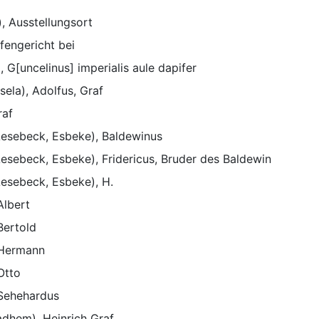
, Ausstellungsort
fengericht bei
 G[uncelinus] imperialis aule dapifer
sela), Adolfus, Graf
raf
esebeck, Esbeke), Baldewinus
esebeck, Esbeke), Fridericus, Bruder des Baldewin
esebeck, Esbeke), H.
Albert
Bertold
 Hermann
Otto
 Sehehardus
adhem), Heinrich Graf