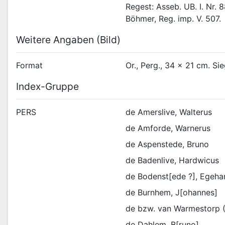
Regest: Asseb. UB. I. Nr. 8
Böhmer, Reg. imp. V. 507.
Weitere Angaben (Bild)
Format
Or., Perg., 34 x 21 cm. Sie
Index-Gruppe
PERS
de Amerslive, Walterus
de Amforde, Warnerus
de Aspenstede, Bruno
de Badenlive, Hardwicus
de Bodenst[ede ?], Egeha
de Burnhem, J[ohannes]
de bzw. van Warmestorp 
de Dahlem, B[runo]