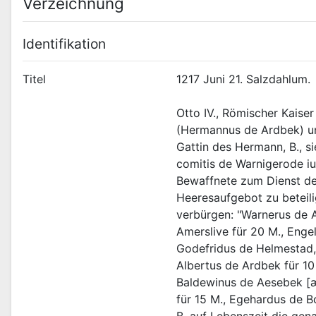
Verzeichnung
Identifikation
Titel
1217 Juni 21. Salzdahlum.
Otto IV., Römischer Kais
(Hermannus de Ardbek) und
Gattin des Hermann, B., s
comitis de Warnigerode iu
Bewaffnete zum Dienst des
Heeresaufgebot zu beteili
verbürgen: "Warnerus de A
Amerslive für 20 M., Enge
Godefridus de Helmestad, 
Albertus de Ardbek für 10
Baldewinus de Aesebek [æ-
für 15 M., Egehardus de Bo