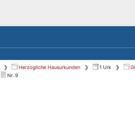
Herzogliche Hausurkunden
1 Urk
G
Nr. 9