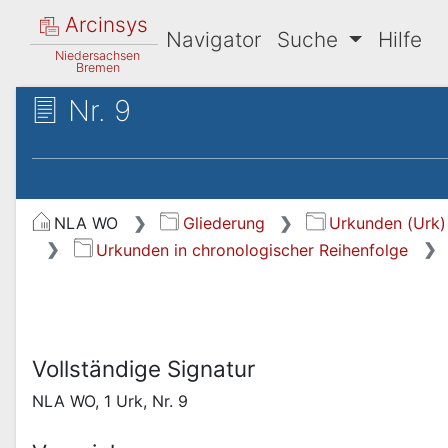
Arcinsys
Navigator
Suche
Hilfe
Niedersachsen
Bremen
Nr. 9
NLA WO
Gliederung
Urkunden (Urk)
Urkunden in chronologischer Reihenfolge
Vollständige Signatur
NLA WO, 1 Urk, Nr. 9