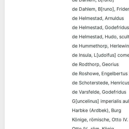
de Dahlem, B[runo], Fride
de Helmestad, Arnuldus
de Helmestad, Godefridus
de Helmestad, Hudo, scul
de Hummethorp, Herlewi
de Insula, L[udolfus] com
de Rodthorp, Georius
de Roshowe, Engelbertus
de Schoterstede, Henricu
de Varsfelde, Godefridus
G[uncelinus] imperialis au
Harbke (Ardbek), Burg
Könige, römische, Otto IV.
Otto IV., röm. König