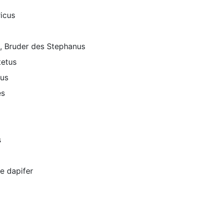
ricus
, Bruder des Stephanus
tetus
nus
es
s
le dapifer