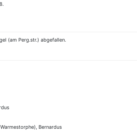
8.
gel (am Perg.str.) abgefallen.
rdus
(Warmestorphe), Bernardus