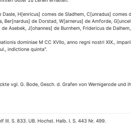
annten Güter zu Lehen erhalten.
 Dasle, H[enricus] comes de Sladhem, C[unradus] comes de
a, Ber[nardus] de Dorstad, W[arnerus] de Amforde, G[uncelin
. de Asebek, J[ohannes] de Burnhem, Fridericus de Dalhem, B
ationis dominiae M CC XVIIo, anno regni nostri XIX., impari
l., indictione quinta".
ickte vgl. G. Bode, Gesch. d. Grafen von Wernigerode und ihre
f III. S. 833. UB. Hochst. Halb. I. S. 443 Nr. 499.