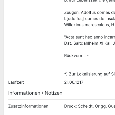
B. auf Lebenszeit die gen
Zeugen: Adolfus comes de
L[udolfus] comes de Insul
Willekinus marescalcus, H
"Acta sunt hec anno incarn
Dat. Saltdahlheim XI Kal. Ju
Rückverm.: -
*) Zur Lokalisierung auf S
Laufzeit
21.06.1217
Informationen / Notizen
Zusatzinformationen
Druck: Scheidt, Origg. Guel