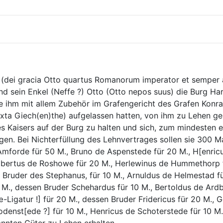
er (dei gracia Otto quartus Romanorum imperator et semper
 sein Enkel (Neffe ?) Otto (Otto nepos suus) die Burg Ha
ie ihm mit allem Zubehör im Grafengericht des Grafen Konra
xta Giech(en)the) aufgelassen hatten, von ihm zu Lehen ge
 Kaisers auf der Burg zu halten und sich, zum mindesten ei
gen. Bei Nichterfüllung des Lehnvertrages sollen sie 300 Ma
mforde für 50 M., Bruno de Aspenstede für 20 M., H[enricu
lbertus de Roshowe für 20 M., Herlewinus de Hummethorp f
Bruder des Stephanus, für 10 M., Arnuldus de Helmestad für
 M., dessen Bruder Schehardus für 10 M., Bertoldus de Ardbe
Ligatur !] für 20 M., dessen Bruder Fridericus für 20 M., G
denst[ede ?] für 10 M., Henricus de Schoterstede für 10 M. 