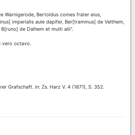
 Warnigerode, Bertoldus comes frater eius, 
us] imperialis aule dapifer, Ber[trammus] de Velthem, 
[runo] de Dalhem et multi alii".
i vero octavo.
r Grafschaft. in: Zs. Harz V. 4 (1871), S. 352.