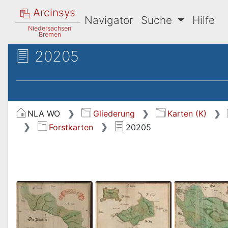
Arcinsys
Navigator
Suche
Hilfe
Niedersachsen
Bremen
20205
NLA WO
Gliederung
Karten (K)
Forstkarten
20205