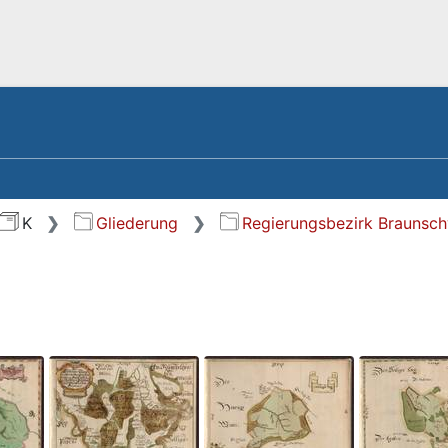
K
Gliederung
Regierungsbezirk Braunsc