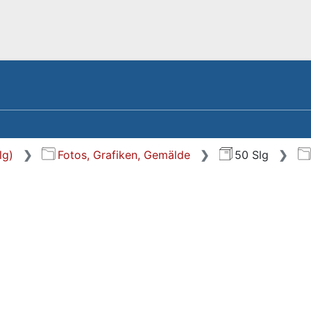
lg)
Fotos, Grafiken, Gemälde
50 Slg