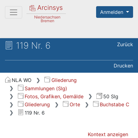
Arcinsys
Anmelden
Niedersachsen
Bremen
119 Nr. 6
Zurück
Drucken
NLA WO
Gliederung
Sammlungen (Slg)
Fotos, Grafiken, Gemälde
50 Slg
Gliederung
Orte
Buchstabe C
119 Nr. 6
Kontext anzeigen