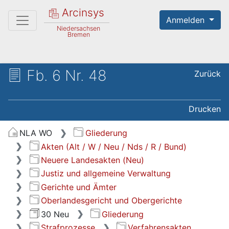
Arcinsys
Anmelden
Niedersachsen
Bremen
Fb. 6 Nr. 48
Zurück
Drucken
NLA WO
Gliederung
Akten (Alt / W / Neu / Nds / R / Bund)
Neuere Landesakten (Neu)
Justiz und allgemeine Verwaltung
Gerichte und Ämter
Oberlandesgericht und Obergerichte
30 Neu
Gliederung
Strafprozesse
Verfahrensakten