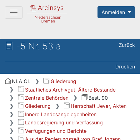
Arcinsys
Anmelden
Niedersachsen
Bremen
-5 Nr. 53 a
Zurück
Drucken
NLA OL
Gliederung
Staatliches Archivgut, Ältere Bestände
Zentrale Behörden
Best. 90
Gliederung
Herrschaft Jever, Akten
Innere Landesangelegenheiten
Landesregierung und Verfassung
Verfügungen und Berichte
Aus der Regierungszeit von Graf Johann