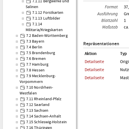
7.1.11 Bergwerke und
Format
37
Salinen
7.1.12 Forstkarten
Ausführung
Gr
7.1.13 Luftbilder
Blattzahl
1
7.1.14
Maßstab
ca
Militaria/Kriegskarten
7.2 Baden-Württemberg
7.3 Bayern
Repräsentationen
7.4 Berlin
7.5 Brandenburg
Aktion
Typ
7.6 Bremen
Detailseite
Orig
7.7 Hamburg
Detailseite
Nutz
7.8 Hessen
7.9 Mecklenburg-
Detailseite
Mast
Vorpommern
7.10 Nordrhein-
Westfalen
7.11 Rheinland-Pfalz
7.12 Saarland
7.13 Sachsen
7.14 Sachsen-Anhalt
7.15 Schleswig-Holstein
7.16 Thüringen