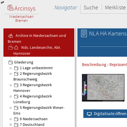
Navigator
Suche
Merkliste
Arcinsys
Niedersachsen
Bremen
NLA HA Karten
Archive in Niedersachsen und
Bremen
Nds. Landesarchiv, Abt.
Hannover
Kartensammlung Karten
Gliederung
Beschreibung
-
Repräsen
- Altbestand
1 Lage unbestimmt
2 Regierungsbezirk
Braunschweig
3 Regierungsbezirk
Hannover
4 Regierungsbezirk
Lüneburg
5 Regierungsbezirk Weser-
Ems
Digitalisate öffnen
6 Niedersachsen
7 Deutschland