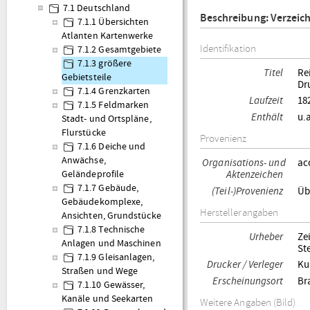
7.1 Deutschland
Beschreibung: Verzeic
7.1.1 Übersichten
Atlanten Kartenwerke
Identifikation
7.1.2 Gesamtgebiete
7.1.3 größere
Titel
Re
Gebietsteile
Dr
7.1.4 Grenzkarten
Laufzeit
18
7.1.5 Feldmarken
Enthält
u.
Stadt- und Ortspläne,
Flurstücke
Provenienz
7.1.6 Deiche und
Anwächse,
Organisations- und
ac
Aktenzeichen
Geländeprofile
7.1.7 Gebäude,
(Teil-)Provenienz
Üb
Gebäudekomplexe,
Herstellerangaben
Ansichten, Grundstücke
7.1.8 Technische
Urheber
Ze
Anlagen und Maschinen
St
7.1.9 Gleisanlagen,
Drucker / Verleger
Ku
Straßen und Wege
Erscheinungsort
Br
7.1.10 Gewässer,
Kanäle und Seekarten
Weitere Angaben (Bild)