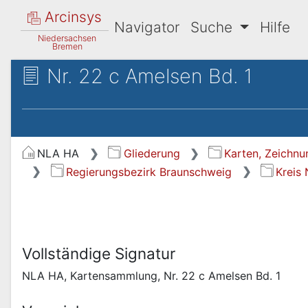
Arcinsys
Navigator
Suche
Hilfe
Niedersachsen
Bremen
Nr. 22 c Amelsen Bd. 1
NLA HA
Gliederung
Karten, Zeichnu
Regierungsbezirk Braunschweig
Kreis
Vollständige Signatur
NLA HA, Kartensammlung, Nr. 22 c Amelsen Bd. 1