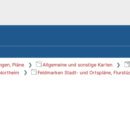
ngen, Pläne
Allgemeine und sonstige Karten
 Northeim
Feldmarken Stadt- und Ortspläne, Flurstü