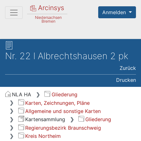
Arcinsys
Anmelden
Niedersachsen
Bremen
Nr. 22 l Albrechtshausen 2 pk
Zurück
Drucken
NLA HA
Gliederung
Karten, Zeichnungen, Pläne
Allgemeine und sonstige Karten
Kartensammlung
Gliederung
Regierungsbezirk Braunschweig
Kreis Northeim