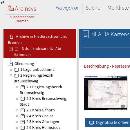
Navigator
Suche
Merkliste
Arcinsys
Niedersachsen
Bremen
NLA HA Kartens
Archive in Niedersachsen und
Bremen
Nds. Landesarchiv, Abt.
Hannover
Kartensammlung Karten
Gliederung
Beschreibung
-
Repräsen
- Altbestand
1 Lage unbestimmt
2 Regierungsbezirk
Braunschweig
2.1 Regierungsbezirk
Braunschweig
2.2 Kreis Braunschweig,
Stadt
2.3 Kreis Gifhorn
2.4 Kreis Goslar
2.5 Kreis Göttingen
Digitalisate öffnen
2.6 Kreis Helmstedt