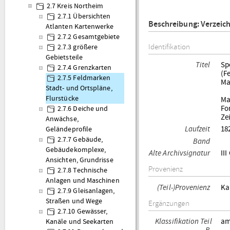
2.7 Kreis Northeim
2.7.1 Übersichten
Beschreibung: Verzeic
Atlanten Kartenwerke
2.7.2 Gesamtgebiete
Identifikation
2.7.3 größere
Gebietsteile
Titel
Sp
2.7.4 Grenzkarten
(F
2.7.5 Feldmarken
Ma
Stadt- und Ortspläne,
Flurstücke
Ma
Fo
2.7.6 Deiche und
Zei
Anwächse,
Laufzeit
18
Geländeprofile
2.7.7 Gebäude,
Band
Gebäudekomplexe,
Alte Archivsignatur
III
Ansichten, Grundrisse
Provenienz
2.7.8 Technische
Anlagen und Maschinen
(Teil-)Provenienz
Ka
2.7.9 Gleisanlagen,
Straßen und Wege
Ergänzungen
2.7.10 Gewässer,
Klassifikation Teil
am
Kanäle und Seekarten