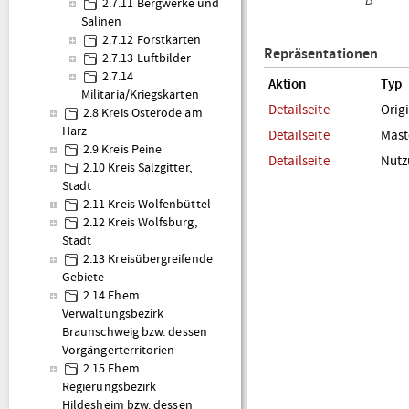
B
2.7.11 Bergwerke und
Salinen
2.7.12 Forstkarten
Repräsentationen
2.7.13 Luftbilder
2.7.14
Aktion
Typ
Militaria/Kriegskarten
Detailseite
Orig
2.8 Kreis Osterode am
Harz
Detailseite
Mast
2.9 Kreis Peine
Detailseite
Nutz
2.10 Kreis Salzgitter,
Stadt
2.11 Kreis Wolfenbüttel
2.12 Kreis Wolfsburg,
Stadt
2.13 Kreisübergreifende
Gebiete
2.14 Ehem.
Verwaltungsbezirk
Braunschweig bzw. dessen
Vorgängerterritorien
2.15 Ehem.
Regierungsbezirk
Hildesheim bzw. dessen