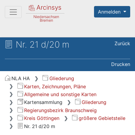
Arcinsys
Anmelden
Niedersachsen
Bremen
Nr. 21 d/20 m
Zurück
Drucken
NLA HA
Gliederung
Karten, Zeichnungen, Pläne
Allgemeine und sonstige Karten
Kartensammlung
Gliederung
Regierungsbezirk Braunschweig
Kreis Göttingen
größere Gebietsteile
Nr. 21 d/20 m