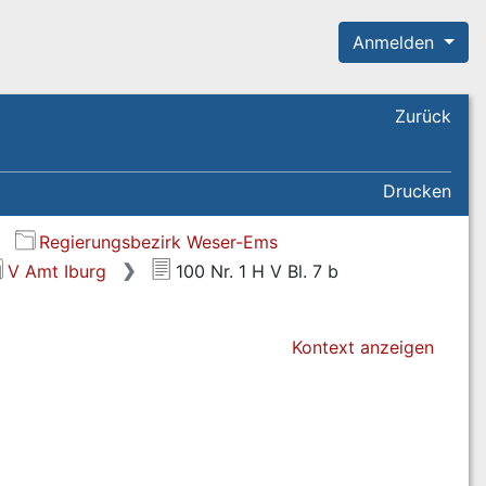
Anmelden
Zurück
Drucken
Regierungsbezirk Weser-Ems
V Amt Iburg
100 Nr. 1 H V Bl. 7 b
Kontext anzeigen