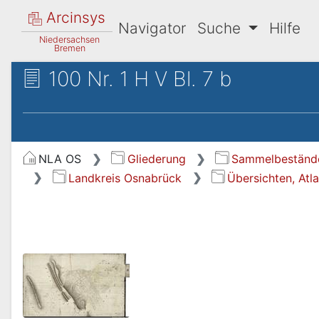
Arcinsys
Navigator
Suche
Hilfe
Niedersachsen
Bremen
100 Nr. 1 H V Bl. 7 b
NLA OS
Gliederung
Sammelbeständ
Landkreis Osnabrück
Übersichten, Atl