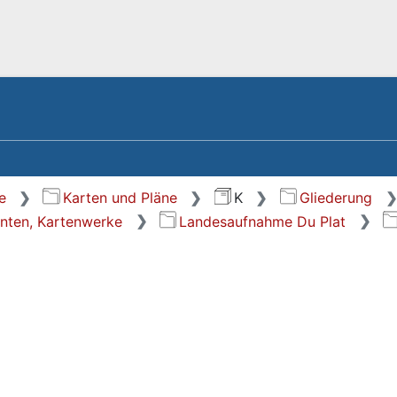
e
Karten und Pläne
K
Gliederung
anten, Kartenwerke
Landesaufnahme Du Plat