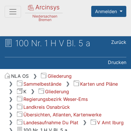
Arcinsys
Anmelden
Niedersachsen
Bremen
100 Nr. 1 H V Bl. 5 a
Zurück
Drucken
NLA OS
Gliederung
Sammelbestände
Karten und Pläne
K
Gliederung
Regierungsbezirk Weser-Ems
Landkreis Osnabrück
Übersichten, Atlanten, Kartenwerke
Landesaufnahme Du Plat
V Amt Iburg
100 Nr. 1 H V Bl. 5 a