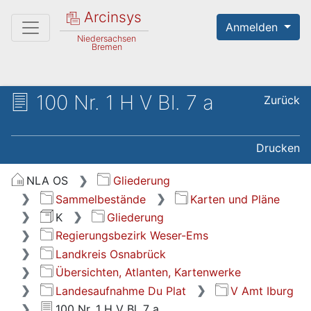
Arcinsys
Anmelden
Niedersachsen
Bremen
100 Nr. 1 H V Bl. 7 a
Zurück
Drucken
NLA OS
Gliederung
Sammelbestände
Karten und Pläne
K
Gliederung
Regierungsbezirk Weser-Ems
Landkreis Osnabrück
Übersichten, Atlanten, Kartenwerke
Landesaufnahme Du Plat
V Amt Iburg
100 Nr. 1 H V Bl. 7 a