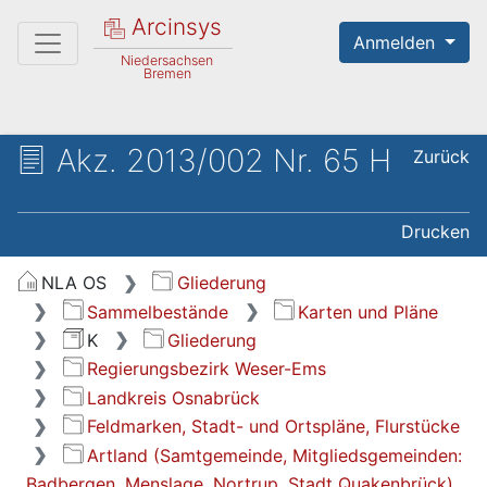
Arcinsys
Anmelden
Niedersachsen
Bremen
Akz. 2013/002 Nr. 65 H
Zurück
Drucken
NLA OS
Gliederung
Sammelbestände
Karten und Pläne
K
Gliederung
Regierungsbezirk Weser-Ems
Landkreis Osnabrück
Feldmarken, Stadt- und Ortspläne, Flurstücke
Artland (Samtgemeinde, Mitgliedsgemeinden:
Badbergen, Menslage, Nortrup, Stadt Quakenbrück)