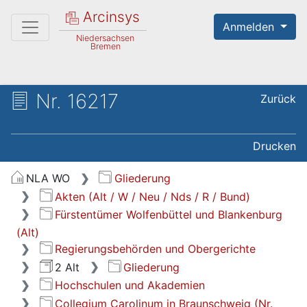
Arcinsys
Anmelden
Niedersachsen
Bremen
Nr. 16217
Zurück
Drucken
NLA WO
Gliederung
Akten (Alt / W / Neu / Nds / R / Bund)
Fürstentümer Wolfenbüttel und Blankenburg
(Alt)
Regierungsbehörden und Obergerichte
2 Alt
Gliederung
Hochschulen und Akademien
Collegium Carolinum in Braunschweig (Nr.