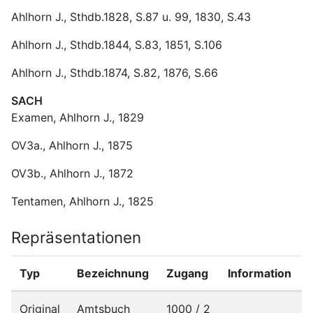
Ahlhorn J., Sthdb.1828, S.87 u. 99, 1830, S.43
Ahlhorn J., Sthdb.1844, S.83, 1851, S.106
Ahlhorn J., Sthdb.1874, S.82, 1876, S.66
SACH
Examen, Ahlhorn J., 1829
OV3a., Ahlhorn J., 1875
OV3b., Ahlhorn J., 1872
Tentamen, Ahlhorn J., 1825
Repräsentationen
Typ
Bezeichnung
Zugang
Information
Original
Amtsbuch
1000 / 2