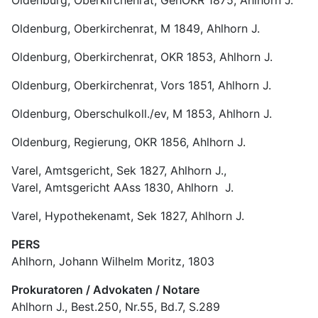
Oldenburg, Oberkirchenrat, GehOKR 1875, Ahlhorn J.
Oldenburg, Oberkirchenrat, M 1849, Ahlhorn J.
Oldenburg, Oberkirchenrat, OKR 1853, Ahlhorn J.
Oldenburg, Oberkirchenrat, Vors 1851, Ahlhorn J.
Oldenburg, Oberschulkoll./ev, M 1853, Ahlhorn J.
Oldenburg, Regierung, OKR 1856, Ahlhorn J.
Varel, Amtsgericht, Sek 1827, Ahlhorn J.,                   
Varel, Amtsgericht AAss 1830, Ahlhorn  J.
Varel, Hypothekenamt, Sek 1827, Ahlhorn J.
PERS
Ahlhorn, Johann Wilhelm Moritz, 1803
Prokuratoren / Advokaten / Notare
Ahlhorn J., Best.250, Nr.55, Bd.7, S.289