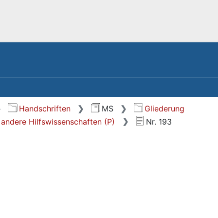
Handschriften
MS
Gliederung
 andere Hilfswissenschaften (P)
Nr. 193