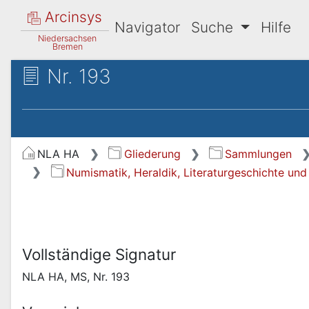
Arcinsys
Navigator
Suche
Hilfe
Niedersachsen
Bremen
Nr. 193
NLA HA
Gliederung
Sammlungen
Numismatik, Heraldik, Literaturgeschichte und
Vollständige Signatur
NLA HA, MS, Nr. 193