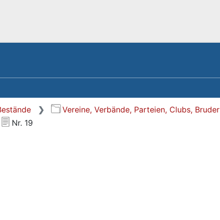
 Bestände
Vereine, Verbände, Parteien, Clubs, Brude
Nr. 19