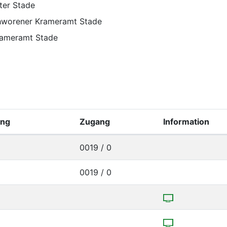
ster Stade
hworener Krameramt Stade
rameramt Stade
ung
Zugang
Information
0019 / 0
0019 / 0