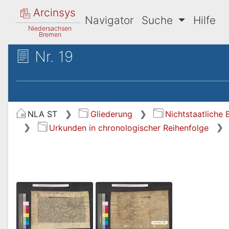
Arcinsys
Navigator
Suche
Hilfe
Niedersachsen
Bremen
Nr. 19
NLA ST
Gliederung
Nichtstaatliche
Urkunden in chronologischer Reihenfolge