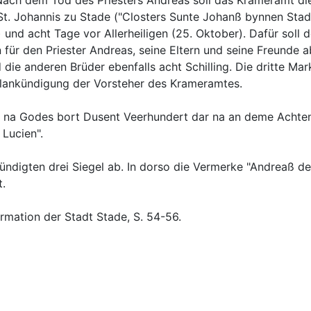
Nach dem Tod des Priesters Andreas soll das Krameramt d
St. Johannis zu Stade ("Closters Sunte Johanß bynnen Stade
 und acht Tage vor Allerheiligen (25. Oktober). Dafür soll 
 für den Priester Andreas, seine Eltern und seine Freunde a
d die anderen Brüder ebenfalls acht Schilling. Die dritte M
 na Godes bort Dusent Veerhundert dar na an deme Achten
ekündigten drei Siegel ab. In dorso die Vermerke "Andreaß d
rmation der Stadt Stade, S. 54-56.