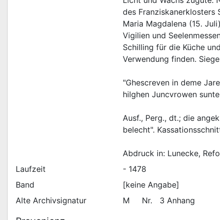
Licht und Wachs zugute. 
des Franziskanerklosters 
Maria Magdalena (15. Juli)
Vigilien und Seelenmessen
Schilling für die Küche un
"Ghescreven in deme Jare
Ausf., Perg., dt.; die ang
Abdruck in: Lunecke, Refo
Laufzeit
- 1478
Band
[keine Angabe]
Alte Archivsignatur
M     Nr.   3 Anhang