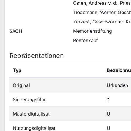
Osten, Andreas v. d., Prie
Tiedemann, Werner, Gesc
Zervest, Geschworener K
SACH
Memorienstiftung
Rentenkauf
Repräsentationen
Typ
Bezeichn
Original
Urkunden
Sicherungsfilm
?
Masterdigitalisat
U
Nutzungsdigitalisat
U