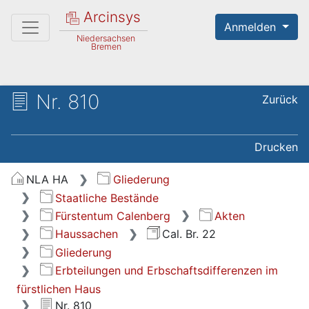
Arcinsys
Anmelden
Niedersachsen
Bremen
Nr. 810
Zurück
Drucken
NLA HA
Gliederung
Staatliche Bestände
Fürstentum Calenberg
Akten
Haussachen
Cal. Br. 22
Gliederung
Erbteilungen und Erbschaftsdifferenzen im
fürstlichen Haus
Nr. 810