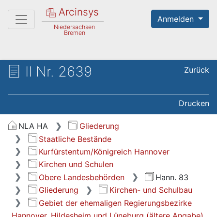
Arcinsys
Anmelden
Niedersachsen
Bremen
II Nr. 2639
Zurück
Drucken
NLA HA
Gliederung
Staatliche Bestände
Kurfürstentum/Königreich Hannover
Kirchen und Schulen
Obere Landesbehörden
Hann. 83
Gliederung
Kirchen- und Schulbau
Gebiet der ehemaligen Regierungsbezirke
Hannover, Hildesheim und Lüneburg (ältere Angabe)