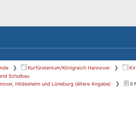
ände
Kurfürstentum/Königreich Hannover
Ki
und Schulbau
nover, Hildesheim und Lüneburg (ältere Angabe)
II