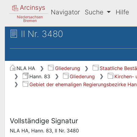
Arcinsys
Navigator
Suche
Hilfe
Niedersachsen
Bremen
II Nr. 3480
NLA HA
Gliederung
Staatliche Best
Hann. 83
Gliederung
Kirchen- 
Gebiet der ehemaligen Regierungsbezirke Han
Vollständige Signatur
NLA HA, Hann. 83, II Nr. 3480