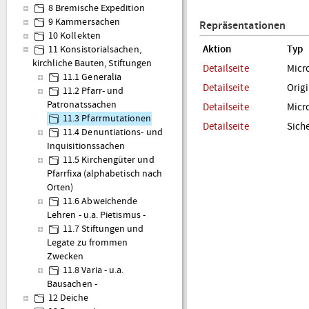
8 Bremische Expedition
9 Kammersachen
Repräsentationen
10 Kollekten
Aktion
Typ
11 Konsistorialsachen,
kirchliche Bauten, Stiftungen
Detailseite
Micr
11.1 Generalia
Detailseite
Orig
11.2 Pfarr- und
Patronatssachen
Detailseite
Micr
11.3 Pfarrmutationen
Detailseite
Sich
11.4 Denuntiations- und
Inquisitionssachen
11.5 Kirchengüter und
Pfarrfixa (alphabetisch nach
Orten)
11.6 Abweichende
Lehren - u.a. Pietismus -
11.7 Stiftungen und
Legate zu frommen
Zwecken
11.8 Varia - u.a.
Bausachen -
12 Deiche