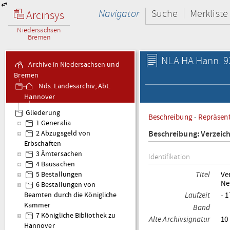
Navigator
Suche
Merkliste
Arcinsys
Niedersachsen
Bremen
NLA HA Hann. 93
Archive in Niedersachsen und
Bremen
Nds. Landesarchiv, Abt.
Hannover
Hann. 93 Geheime Räte:
Gliederung
Beschreibung
-
Repräsen
innere Landesverwaltung
1 Generalia
Beschreibung: Verzeic
2 Abzugsgeld von
Erbschaften
3 Ämtersachen
Identifikation
4 Bausachen
Titel
Ve
5 Bestallungen
Ne
6 Bestallungen von
Laufzeit
- 
Beamten durch die Königliche
Kammer
Band
7 Königliche Bibliothek zu
Alte Archivsignatur
10 
Hannover