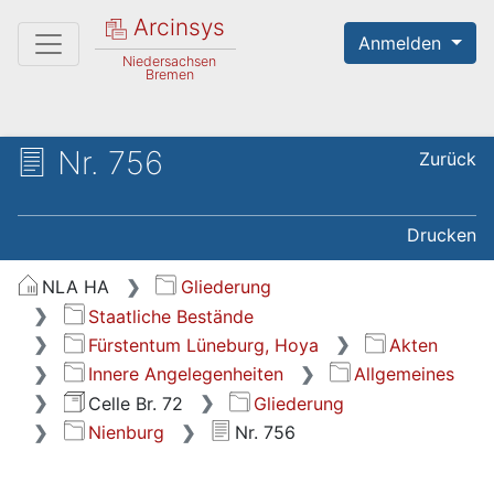
Arcinsys
Anmelden
Niedersachsen
Bremen
Nr. 756
Zurück
Drucken
NLA HA
Gliederung
Staatliche Bestände
Fürstentum Lüneburg, Hoya
Akten
Innere Angelegenheiten
Allgemeines
Celle Br. 72
Gliederung
Nienburg
Nr. 756