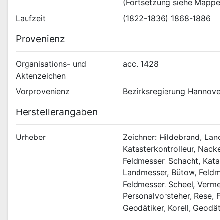
(Fortsetzung siehe Mappe
Laufzeit
(1822-1836) 1868-1886
Provenienz
Organisations- und
acc. 1428
Aktenzeichen
Vorprovenienz
Bezirksregierung Hannove
Herstellerangaben
Urheber
Zeichner: Hildebrand, Lan
Katasterkontrolleur, Nack
Feldmesser, Schacht, Kata
Landmesser, Bütow, Feldmes
Feldmesser, Scheel, Vermes
Personalvorsteher, Rese, F
Geodätiker, Korell, Geodät