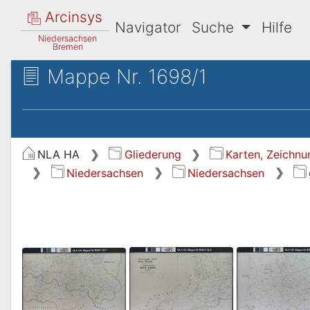
Arcinsys
Navigator
Suche
Hilfe
Niedersachsen
Bremen
Mappe Nr. 1698/1
NLA HA
Gliederung
Karten, Zeichnu
Niedersachsen
Niedersachsen