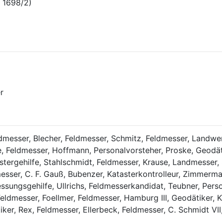
 1698/2)
r
dmesser, Blecher, Feldmesser, Schmitz, Feldmesser, Landwers
e, Feldmesser, Hoffmann, Personalvorsteher, Proske, Geodäti
stergehilfe, Stahlschmidt, Feldmesser, Krause, Landmesser,
ser, C. F. Gauß, Bubenzer, Katasterkontrolleur, Zimmermann,
sungsgehilfe, Ullrichs, Feldmesserkandidat, Teubner, Person
eldmesser, Foellmer, Feldmesser, Hamburg III, Geodätiker, K
iker, Rex, Feldmesser, Ellerbeck, Feldmesser, C. Schmidt VI