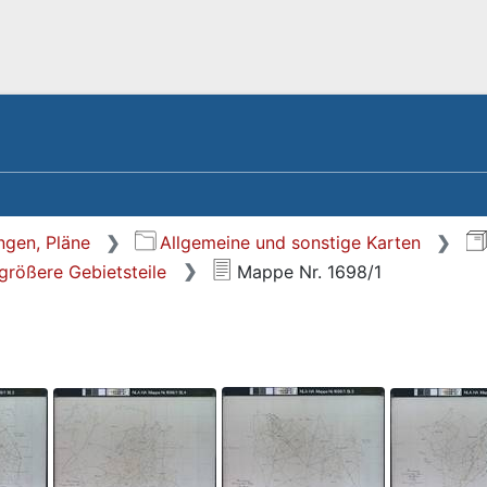
ngen, Pläne
Allgemeine und sonstige Karten
größere Gebietsteile
Mappe Nr. 1698/1