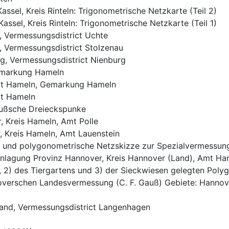
Kassel, Kreis Rinteln: Trigonometrische Netzkarte (Teil 2)
Kassel, Kreis Rinteln: Trigonometrische Netzkarte (Teil 1)
g, Vermessungsdistrict Uchte
g, Vermessungsdistrict Stolzenau
urg, Vermessungsdistrict Nienburg
Gemarkung Hameln
Amt Hameln, Gemarkung Hameln
mt Hameln
Gaußsche Dreieckspunke
r, Kreis Hameln, Amt Polle
r, Kreis Hameln, Amt Lauenstein
he und polygonometrische Netzskizze zur Spezialvermess
ranlagung Provinz Hannover, Kreis Hannover (Land), Amt Ha
, 2) des Tiergartens und 3) der Sieckwiesen gelegten Pol
overschen Landesvermessung (C. F. Gauß) Gebiete: Hannover
-Land, Vermessungsdistrict Langenhagen