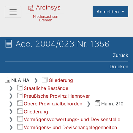
Arcinsys
Anmelden
Niedersachsen
Bremen
Acc. 2004/023 Nr. 1356
Zurück
Drucken
NLA HA
Gliederung
Staatliche Bestände
Preußische Provinz Hannover
Obere Provinzialbehörden
Hann. 210
Gliederung
Vermögensverwertungs- und Devisenstelle
Vermögens- und Devisenangelegenheiten