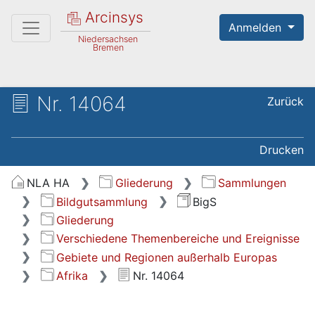
Arcinsys
Anmelden
Niedersachsen
Bremen
Nr. 14064
Zurück
Drucken
NLA HA
Gliederung
Sammlungen
Bildgutsammlung
BigS
Gliederung
Verschiedene Themenbereiche und Ereignisse
Gebiete und Regionen außerhalb Europas
Afrika
Nr. 14064