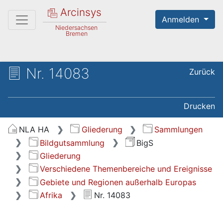
Arcinsys
Anmelden
Niedersachsen
Bremen
Nr. 14083
Zurück
Drucken
NLA HA
Gliederung
Sammlungen
Bildgutsammlung
BigS
Gliederung
Verschiedene Themenbereiche und Ereignisse
Gebiete und Regionen außerhalb Europas
Afrika
Nr. 14083