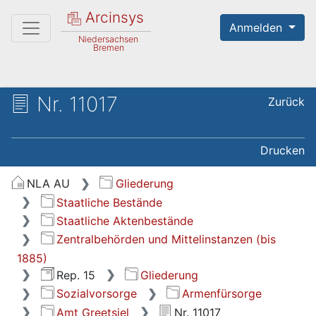
Arcinsys
Anmelden
Niedersachsen
Bremen
Nr. 11017
Zurück
Drucken
NLA AU
Gliederung
Staatliche Bestände
Staatliche Aktenbestände
Zentralbehörden und Mittelinstanzen (bis
1885)
Rep. 15
Gliederung
Sozialvorsorge
Armenfürsorge
Amt Greetsiel
Nr. 11017