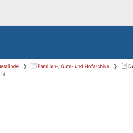
 Bestände
Familien-, Guts- und Hofarchive
D
 14