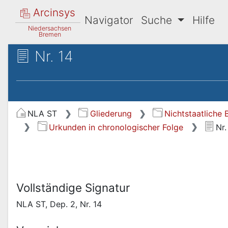
Arcinsys
Navigator
Suche
Hilfe
Niedersachsen
Bremen
Nr. 14
NLA ST
Gliederung
Nichtstaatliche
Urkunden in chronologischer Folge
Nr.
Vollständige Signatur
NLA ST, Dep. 2, Nr. 14