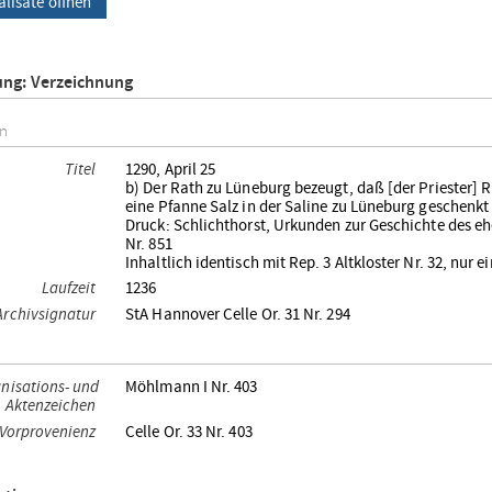
alisate öffnen
ung: Verzeichnung
on
Titel
1290, April 25
b) Der Rath zu Lüneburg bezeugt, daß [der Priester]
eine Pfanne Salz in der Saline zu Lüneburg geschenkt
Druck: Schlichthorst, Urkunden zur Geschichte des eh
Nr. 851
Inhaltlich identisch mit Rep. 3 Altkloster Nr. 32, nur e
Laufzeit
1236
 Archivsignatur
StA Hannover Celle Or. 31 Nr. 294
nisations- und
Möhlmann I Nr. 403
Aktenzeichen
Vorprovenienz
Celle Or. 33 Nr. 403