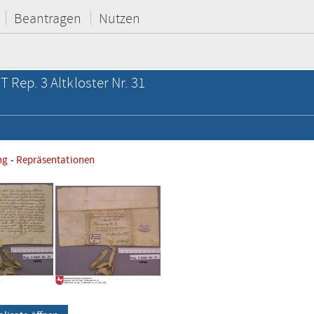
Beantragen
Nutzen
T Rep. 3 Altkloster Nr. 31
ng
-
Repräsentationen