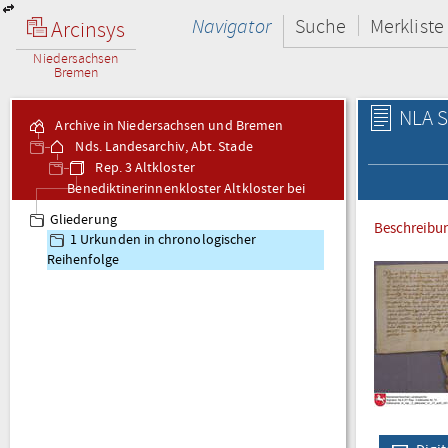
Navigator
Suche
Merkliste
Arcinsys
Niedersachsen
Bremen
NLA S
Archive in Niedersachsen und Bremen
Nds. Landesarchiv, Abt. Stade
Rep. 3 Altkloster
Benediktinerinnenkloster Altkloster bei
Buxtehude - Urkunden
Gliederung
Beschreibu
1 Urkunden in chronologischer
Reihenfolge