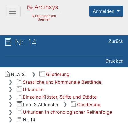
Arcinsys
Anmelden
Niedersachsen
Bremen
Nr. 14
Zurück
Drucken
NLA ST
Gliederung
Staatliche und kommunale Bestände
Urkunden
Einzelne Klöster, Stifte und Städte
Rep. 3 Altkloster
Gliederung
Urkunden in chronologischer Reihenfolge
Nr. 14