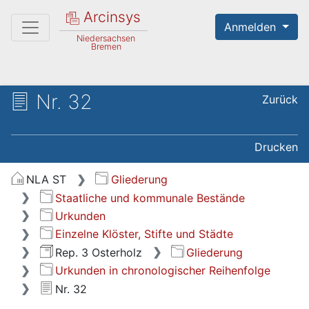
Arcinsys
Anmelden
Niedersachsen
Bremen
Nr. 32
Zurück
Drucken
NLA ST
Gliederung
Staatliche und kommunale Bestände
Urkunden
Einzelne Klöster, Stifte und Städte
Rep. 3 Osterholz
Gliederung
Urkunden in chronologischer Reihenfolge
Nr. 32