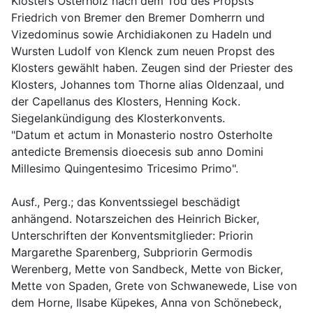
Klosters Osterholz nach dem Tod des Propsts 
Friedrich von Bremer den Bremer Domherrn und 
Vizedominus sowie Archidiakonen zu Hadeln und 
Wursten Ludolf von Klenck zum neuen Propst des 
Klosters gewählt haben. Zeugen sind der Priester des 
Klosters, Johannes tom Thorne alias Oldenzaal, und 
der Capellanus des Klosters, Henning Kock. 
Siegelankündigung des Klosterkonvents.
"Datum et actum in Monasterio nostro Osterholte 
antedicte Bremensis dioecesis sub anno Domini 
Millesimo Quingentesimo Tricesimo Primo".
Ausf., Perg.; das Konventssiegel beschädigt 
anhängend. Notarszeichen des Heinrich Bicker, 
Unterschriften der Konventsmitglieder: Priorin 
Margarethe Sparenberg, Subpriorin Germodis 
Werenberg, Mette von Sandbeck, Mette von Bicker, 
Mette von Spaden, Grete von Schwanewede, Lise von 
dem Horne, Ilsabe Küpekes, Anna von Schönebeck, 