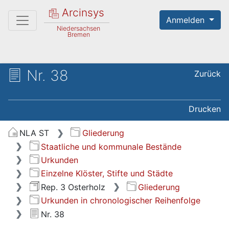
Arcinsys
Anmelden
Niedersachsen
Bremen
Nr. 38
Zurück
Drucken
NLA ST
Gliederung
Staatliche und kommunale Bestände
Urkunden
Einzelne Klöster, Stifte und Städte
Rep. 3 Osterholz
Gliederung
Urkunden in chronologischer Reihenfolge
Nr. 38