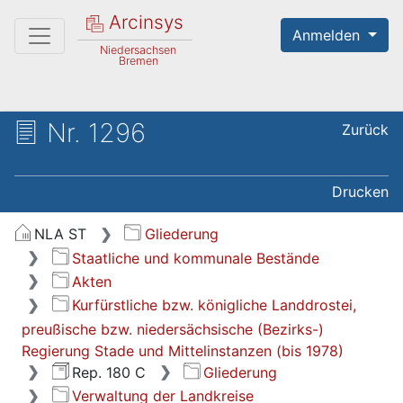
Arcinsys
Anmelden
Niedersachsen
Bremen
Nr. 1296
Zurück
Drucken
NLA ST
Gliederung
Staatliche und kommunale Bestände
Akten
Kurfürstliche bzw. königliche Landdrostei,
preußische bzw. niedersächsische (Bezirks-)
Regierung Stade und Mittelinstanzen (bis 1978)
Rep. 180 C
Gliederung
Verwaltung der Landkreise