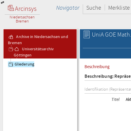
Navigator
Suche
Merkliste
Arcinsys
Niedersachsen
Bremen
UniA GOE Math.-
Archive in Niedersachsen und
Bremen
Universitätsarchiv
Göttingen
Math.-Nat. Pers.
Gliederung
Beschreibung
Mathematisch-
Naturwissenschaftliche
Beschreibung: Repräse
Personalakten
Identifikation (Repräsenta
Titel
Ak